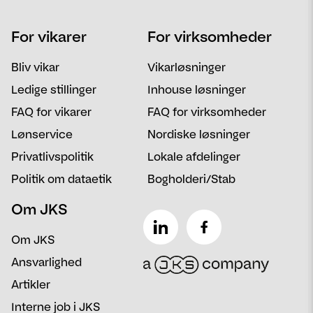
Navn
Telefon
For vikarer
For virksomheder
Email
Postnummer
Bliv vikar
Vikarløsninger
Besked
Ledige stillinger
Inhouse løsninger
FAQ for vikarer
FAQ for virksomheder
Lønservice
Nordiske løsninger
Privatlivspolitik
Lokale afdelinger
Politik om dataetik
Bogholderi/Stab
Om JKS
Om JKS
Ansvarlighed
Artikler
Interne job i JKS