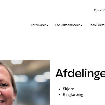
Opret 
For vikarer
For virksomheder
Tech&Meta
Afdeling
Skjern
Ringkøbing