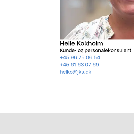
Helle Kokholm
Kunde- og personalekonsulent
+45 96 75 06 54
+45 61 63 07 69
helko@jks.dk