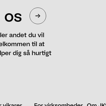
 os
ler andet du vil
elkommen til at
per dig så hurtigt
Telefon
Postnummer
r vikarer
For virksomheder
Om JK