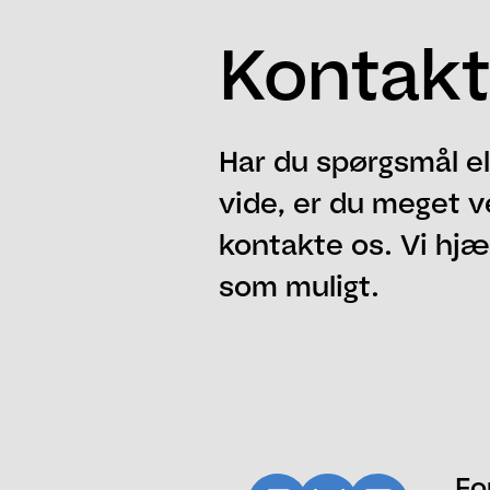
Kontakt
Har du spørgsmål el
vide, er du meget v
kontakte os. Vi hjæl
som muligt.
Navn
Email
Besked
Fo