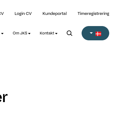
CV
Login CV
Kundeportal
Timeregistrering
l
Om JKS
Kontakt
er