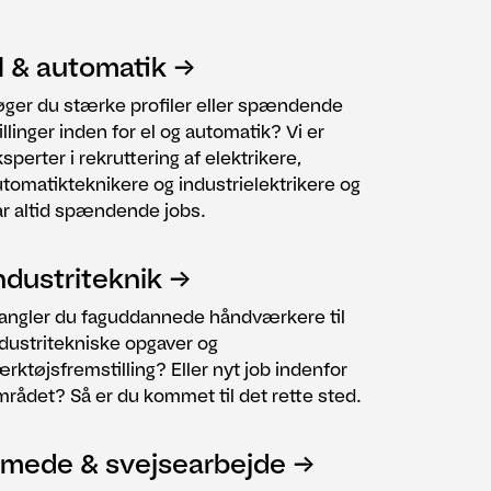
l & automatik
øger du stærke profiler eller spændende
illinger inden for el og automatik? Vi er
sperter i rekruttering af elektrikere,
tomatikteknikere og industrielektrikere og
ar altid spændende jobs.
ndustriteknik
angler du faguddannede håndværkere til
dustritekniske opgaver og
rktøjsfremstilling? Eller nyt job indenfor
rådet? Så er du kommet til det rette sted.
mede & svejsearbejde