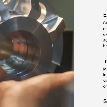
E
S
st
ek
au
h
I
M
in
væ
om
S