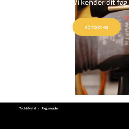
Vi kender dit fag
Kontakt os
Tech&Metal
Fagområder