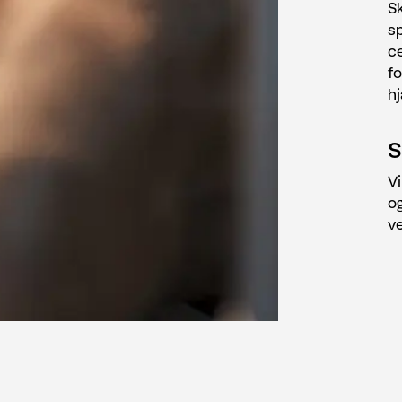
S
sp
ce
fo
h
S
Vi
o
ve