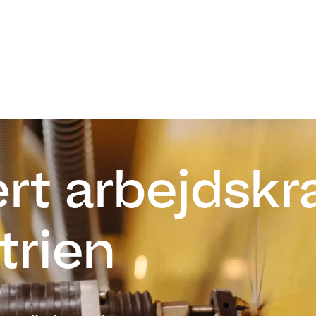
Opret 
For vikarer
For virksomheder
Tech&Meta
rt arbejdskraf
trien