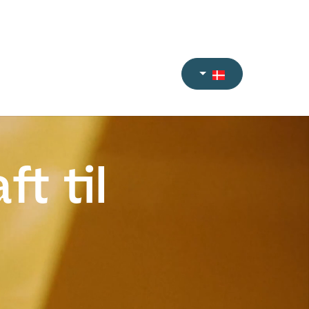
CV
Login CV
Kundeportal
Timeregistrering
l
Om JKS
Kontakt
t til