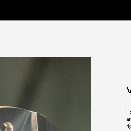
Ho
ar
ri