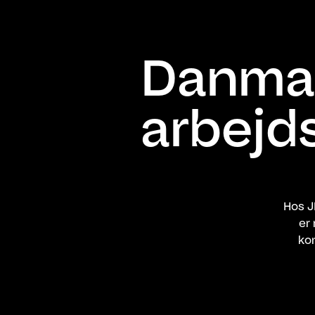
Danmar
arbejd
Hos J
er
ko