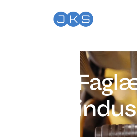
Faglæ
indus