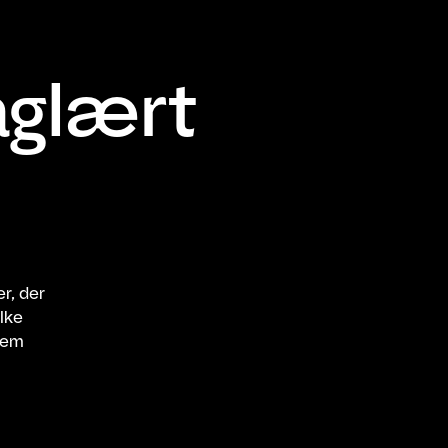
aglært
r, der
lke
lem