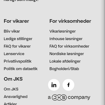
Navn
Telefon
For vikarer
For virksomheder
Email
Postnummer
Bliv vikar
Vikarløsninger
Besked
Ledige stillinger
Inhouse løsninger
FAQ for vikarer
FAQ for virksomheder
Lønservice
Nordiske løsninger
Privatlivspolitik
Lokale afdelinger
Politik om dataetik
Bogholderi/Stab
Om JKS
Om JKS
Ansvarlighed
Artikler