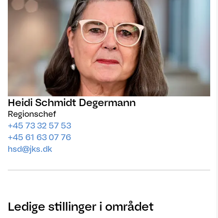
Heidi Schmidt Degermann
Regionschef
+45 73 32 57 53
+45 61 63 07 76
hsd@jks.dk
Ledige stillinger i området