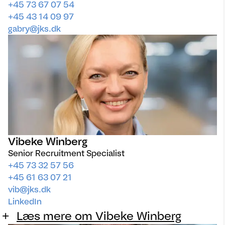
+45 73 67 07 54
+45 43 14 09 97
gabry@jks.dk
Vibeke Winberg
Senior Recruitment Specialist
+45 73 32 57 56
+45 61 63 07 21
vib@jks.dk
LinkedIn
Læs mere om Vibeke Winberg