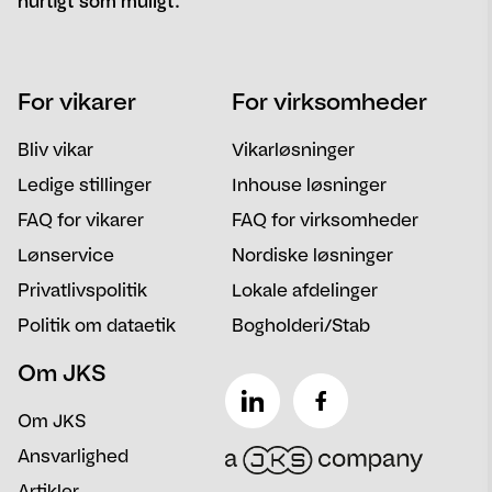
hurtigt som muligt.
Navn
Telefon
For vikarer
For virksomheder
Email
Postnummer
Bliv vikar
Vikarløsninger
Besked
Ledige stillinger
Inhouse løsninger
FAQ for vikarer
FAQ for virksomheder
Lønservice
Nordiske løsninger
Privatlivspolitik
Lokale afdelinger
Politik om dataetik
Bogholderi/Stab
Om JKS
Om JKS
Ansvarlighed
Artikler