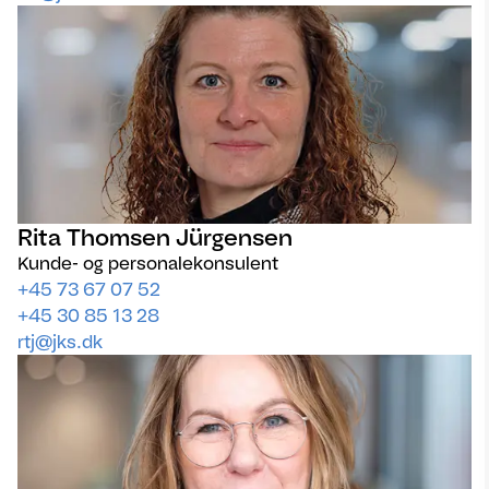
Rita Thomsen Jürgensen
Kunde- og personalekonsulent
+45 73 67 07 52
+45 30 85 13 28
rtj@jks.dk