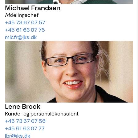
Michael Frandsen
Afdelingschef
+45 73 67 07 57
+45 61 63 07 75
micfr@jks.dk
Lene Brock
Kunde- og personalekonsulent
+45 73 67 07 56
+45 61 63 07 77
lbr@jks.dk