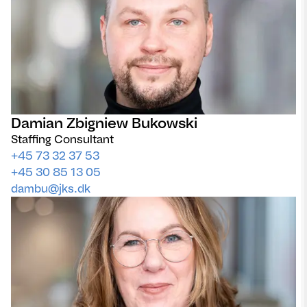
Damian Zbigniew Bukowski
Staffing Consultant
+45 73 32 37 53
+45 30 85 13 05
dambu@jks.dk