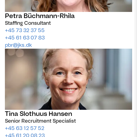
Petra Büchmann-Rhila
Staffing Consultant
+45 73 32 37 55
+45 61 63 07 83
pbr@jks.dk
Tina Slothuus Hansen
Senior Recruitment Specialist
+45 63 12 57 52
+45 61 20 08 23