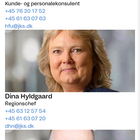
Kunde- og personalekonsulent
+45 76 20 17 52
+45 61 63 07 63
hfu@jks.dk
Dina Hyldgaard
Regionschef
+45 63 12 57 54
+45 61 63 07 20
dhn@jks.dk