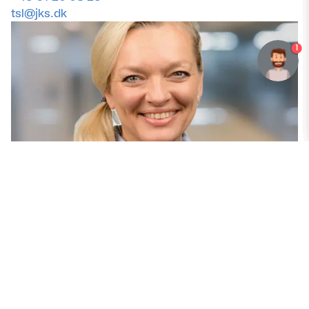
tsl@jks.dk
1
Vibeke Winberg
Senior Recruitment Specialist
+45 73 32 57 56
+45 61 63 07 21
vib@jks.dk
LinkedIn
Læs mere om Vibeke Winberg