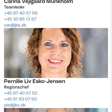
Carina Vejlgaard Munkholm
Teamleder
+45 87 40 07 56
+45 30 85 12 87
cav@jks.dk
Pernille Liv Esko-Jensen
Regionschef
+45 87 40 07 52
+45 61 63 07 93
ple@jks.dk