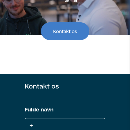
Kontakt os
Kontakt os
Fulde navn
Fulde navn
Navn