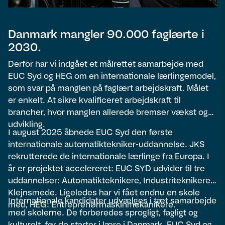
Danmark mangler 90.000 faglærte i
2030.
Derfor har vi indgået et målrettet samarbejde med
EUC Syd og HEG om en internationale lærlingemodel,
som svar på manglen på faglært arbejdskraft. Målet
er enkelt. At sikre kvalificeret arbejdskraft til
brancher, hvor manglen allerede bremser vækst og
udvikling.
I august 2025 åbnede EUC Syd den første
internationale automatiktekniker-uddannelse. JKS
rekrutterede de internationale lærlinge fra Europa. I
år er projektet accelereret: EUC SYD udvider til tre
uddannelser: Automatikteknikere, Industriteknikere,
Klejnsmede. Ligeledes har vi fået endnu en skole
Internationale kandidater udvælges i tæt samarbejde
med, HEG: Entreprenørmaskinmekanikere.
med skolerne. De forberedes sprogligt, fagligt og
kulturelt, før de starter i lære i Danmark. EUC Syd og