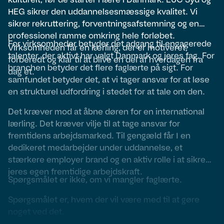
HEG sikrer den uddannelsesmæssige kvalitet. Vi
sikrer rekruttering, forventningsafstemning og en
professionel ramme omkring hele forløbet.
For virksomheder betyder det adgang til engagerede
Virksomheden får en lærling, der er motiveret,
talenter, der aktivt har valgt Danmark og jeres fag. For
forberedt og klar til at blive en del af hverdagen fra
branchen betyder det flere faglærte på sigt. For
dag ét.
samfundet betyder det, at vi tager ansvar for at løse
en strukturel udfordring i stedet for at tale om den.
Det kræver mod at åbne døren for en international
lærling. Det kræver vilje til at tage ansvar for
fremtidens arbejdsmarked. Til gengæld får I en
dedikeret medarbejder under uddannelse, et
stærkere employer brand og en aktiv rolle i at sikre
jeres egen fremtidige arbejdskraft.
Spørgsmålet er ikke, om vi mangler faglærte.
Spørgsmålet er, hvem der vil være med til at gøre
noget ved det.