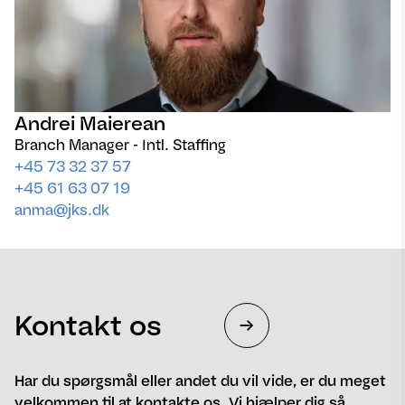
Andrei Maierean
Branch Manager - Intl. Staffing
+45 73 32 37 57
+45 61 63 07 19
anma@jks.dk
Kontakt os
Har du spørgsmål eller andet du vil vide, er du meget
velkommen til at kontakte os. Vi hjælper dig så