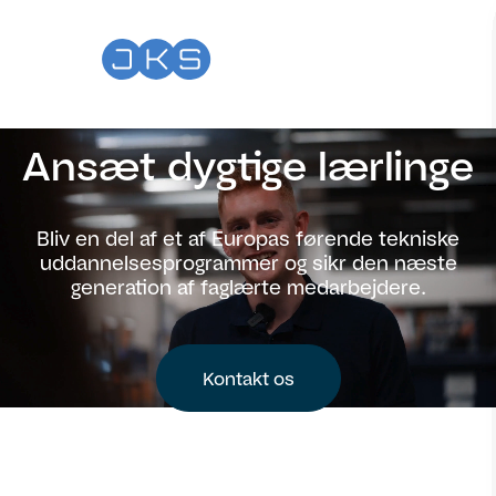
Ansæt dygtige lærlinge
Bliv en del af et af Europas førende tekniske
uddannelsesprogrammer og sikr den næste
generation af faglærte medarbejdere.
Kontakt os