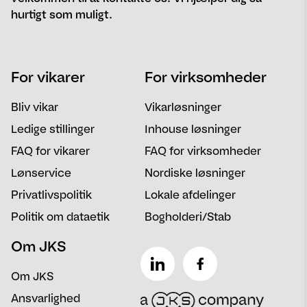
hurtigt som muligt.
Navn
Telefon
For vikarer
For virksomheder
Email
Postnummer
Bliv vikar
Vikarløsninger
Besked
Ledige stillinger
Inhouse løsninger
FAQ for vikarer
FAQ for virksomheder
Lønservice
Nordiske løsninger
Privatlivspolitik
Lokale afdelinger
Politik om dataetik
Bogholderi/Stab
Om JKS
Om JKS
Ansvarlighed