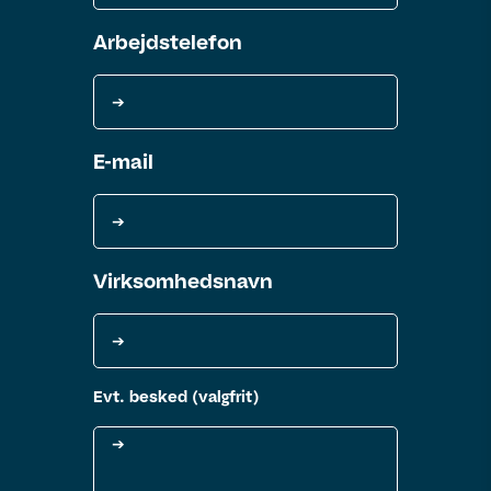
Arbejdstelefon
Arbejdstelefon​
Telefon
Arbejdsmail
E-mail
Email
Virksomhedsnavn
Virksomhedsnavn​
Virksomhed
Beskriv opgave
Evt. besked (valgfrit)
Behov og arbejdsopgaver