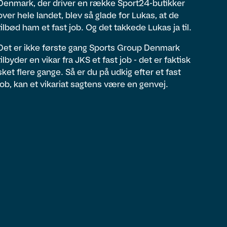
Denmark, der driver en række Sport24-butikker
over hele landet, blev så glade for Lukas, at de
tilbød ham et fast job. Og det takkede Lukas ja til.
Det er ikke første gang Sports Group Denmark
tilbyder en vikar fra JKS et fast job - det er faktisk
sket flere gange. Så er du på udkig efter et fast
job, kan et vikariat sagtens være en genvej.