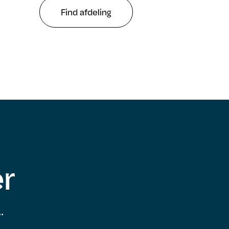
Find afdeling
er
.