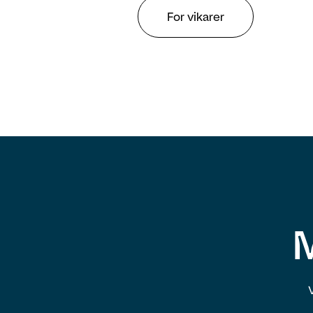
For vikarer
M