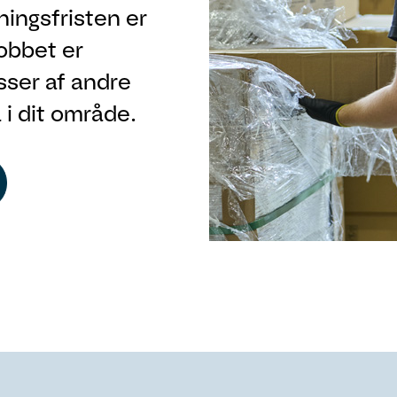
ningsfristen er
jobbet er
sser af andre
å i dit område.