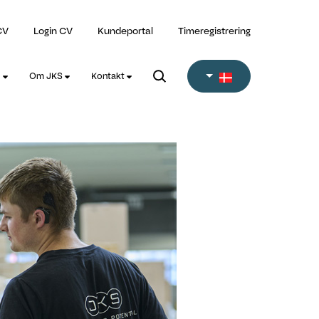
CV
Login CV
Kundeportal
Timeregistrering
l
Om JKS
Kontakt