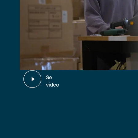
Se
video