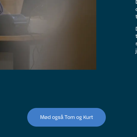
Mød også Tom og Kurt