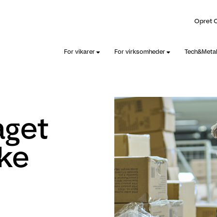
Opret 
For vikarer
For virksomheder
Tech&Meta
aget
kke