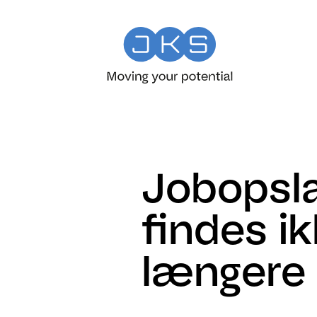
Jobopsl
findes i
længere