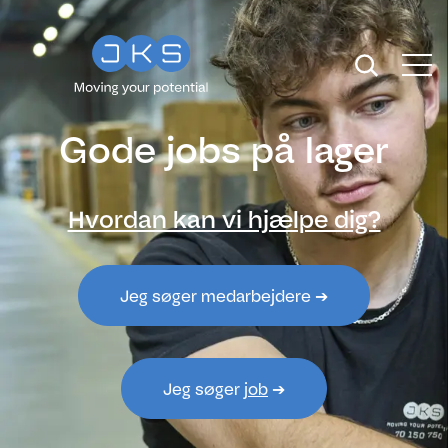
Gode jobs på lager
Hvordan kan vi hjælpe dig?
Jeg søger medarbejdere ➔
Jeg søger
job
➔