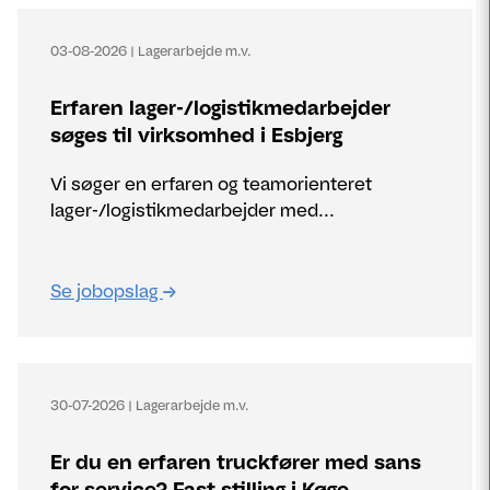
03-08-2026
|
Lagerarbejde m.v.
Erfaren lager-/logistikmedarbejder
søges til virksomhed i Esbjerg
Vi søger en erfaren og teamorienteret
lager-/logistikmedarbejder med...
Se jobopslag
30-07-2026
|
Lagerarbejde m.v.
Er du en erfaren truckfører med sans
for service? Fast stilling i Køge