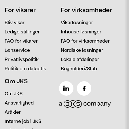
For vikarer
For virksomheder
Email
Postnummer
Bliv vikar
Vikarløsninger
Besked
Ledige stillinger
Inhouse løsninger
FAQ for vikarer
FAQ for virksomheder
Lønservice
Nordiske løsninger
Privatlivspolitik
Lokale afdelinger
Politik om dataetik
Bogholderi/Stab
Om JKS
Om JKS
Ansvarlighed
Artikler
Interne job i JKS