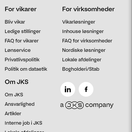
For vikarer
For virksomheder
Email
Postnummer
Bliv vikar
Vikarløsninger
Besked
Ledige stillinger
Inhouse løsninger
FAQ for vikarer
FAQ for virksomheder
Lønservice
Nordiske løsninger
Privatlivspolitik
Lokale afdelinger
Politik om dataetik
Bogholderi/Stab
Om JKS
Om JKS
Ansvarlighed
Artikler
Interne job i JKS