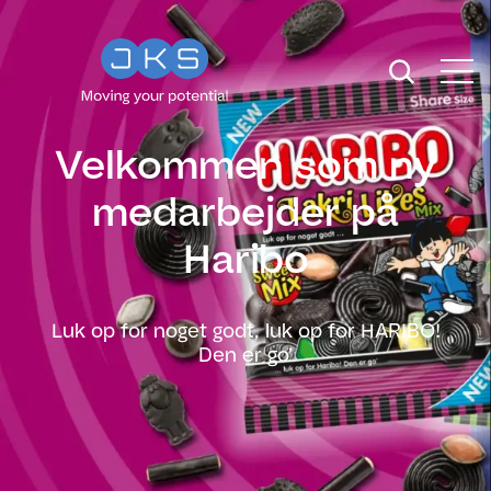
Velkommen som ny
medarbejder på
Haribo
Luk op for noget godt, luk op for HARIBO!
Den er go’