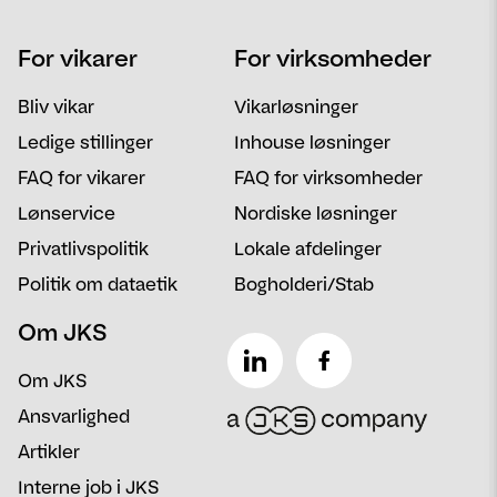
Navn
Telefon
For vikarer
For virksomheder
Email
Postnummer
Bliv vikar
Vikarløsninger
Besked
Ledige stillinger
Inhouse løsninger
FAQ for vikarer
FAQ for virksomheder
Lønservice
Nordiske løsninger
Privatlivspolitik
Lokale afdelinger
Politik om dataetik
Bogholderi/Stab
Om JKS
Om JKS
Ansvarlighed
Artikler
Interne job i JKS