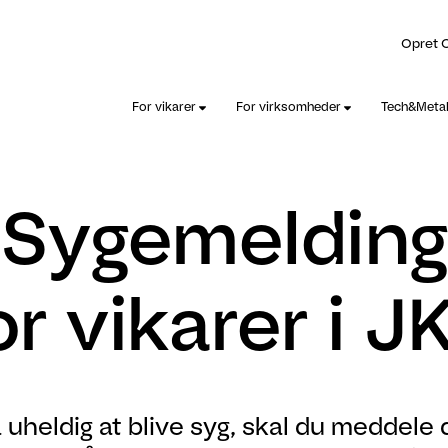
Opret 
For vikarer
For virksomheder
Tech&Meta
Sygemelding
or vikarer i J
 uheldig at blive syg, skal du meddele 