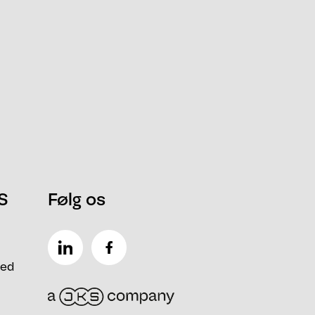
S
Følg os
hed