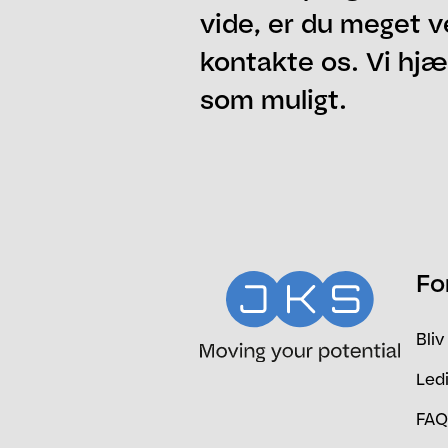
vide, er du meget v
kontakte os. Vi hjæl
som muligt.
Navn
Email
Besked
Fo
Bliv
Ledi
FAQ 