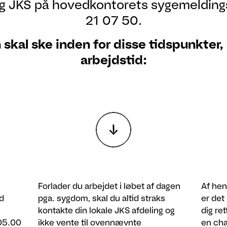
og JKS på hovedkontorets sygemelding
21 07 50.
kal ske inden for disse tidspunkter,
arbejdstid:
Forlader du arbejdet i løbet af dagen
Af hen
d
pga. sygdom, skal du altid straks
er det
kontakte din lokale JKS afdeling og
dig re
05.00
ikke vente til ovennævnte
en cha