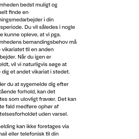
mheden bedst muligt og
elt finde en
ningsmedarbejder i din
speriode. Du vil således i nogle
de kunne opleve, at vi pga.
omhedens bemandingsbehov må
 vikariatet til en anden
ejder. Når du igen er
dt, vil vi naturligvis søge at
 dig et andet vikariat i stedet.
er du at sygemelde dig efter
ående forhold, kan det
tes som ulovligt fravær. Det kan
te fald medføre ophør af
elsesforholdet uden varsel.
lding kan ikke foretages via
il eller telefonisk til din