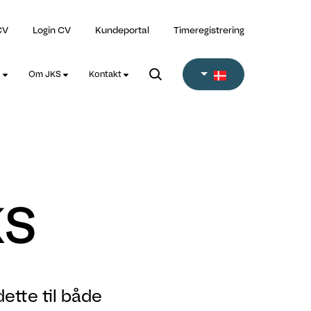
CV
Login CV
Kundeportal
Timeregistrering
l
Om JKS
Kontakt
KS
dette til både