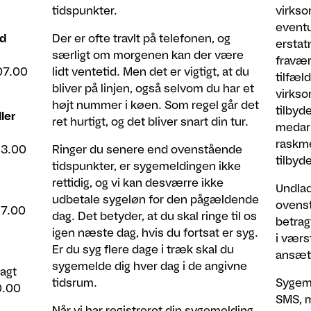
tidspunkter.
virkso
eventu
d
Der er ofte travlt på telefonen, og
erstat
særligt om morgenen kan der være
fravær
07.00
lidt ventetid. Men det er vigtigt, at du
tilfæl
bliver på linjen, også selvom du har et
virks
højt nummer i køen. Som regel går det
tilbyde
ler
ret hurtigt, og det bliver snart din tur.
medarb
raskmel
13.00
Ringer du senere end ovenstående
tilbyde
tidspunkter, er sygemeldingen ikke
rettidig, og vi kan desværre ikke
Undlad
udbetale sygeløn for den pågældende
ovenst
17.00
dag. Det betyder, at du skal ringe til os
betrag
igen næste dag, hvis du fortsat er syg.
i værs
Er du syg flere dage i træk skal du
ansætt
sygemelde dig hver dag i de angivne
agt
tidsrum.
Sygeme
0.00
SMS, ma
Når vi har registreret din sygemelding,