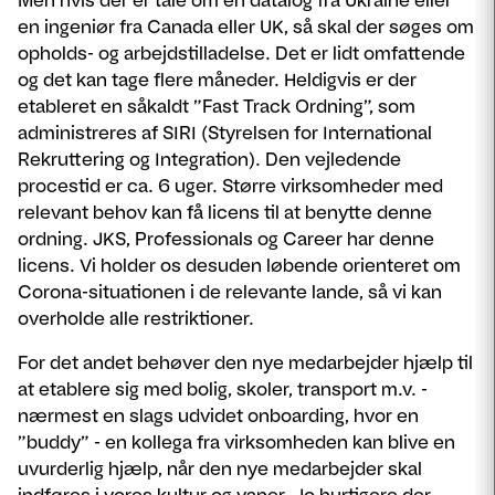
Men hvis der er tale om en datalog fra Ukraine eller
en ingeniør fra Canada eller UK, så skal der søges om
opholds- og arbejdstilladelse. Det er lidt omfattende
og det kan tage flere måneder. Heldigvis er der
etableret en såkaldt ”Fast Track Ordning”, som
administreres af SIRI (Styrelsen for International
Rekruttering og Integration). Den vejledende
procestid er ca. 6 uger. Større virksomheder med
relevant behov kan få licens til at benytte denne
ordning. JKS, Professionals og Career har denne
licens. Vi holder os desuden løbende orienteret om
Corona-situationen i de relevante lande, så vi kan
overholde alle restriktioner.
For det andet behøver den nye medarbejder hjælp til
at etablere sig med bolig, skoler, transport m.v. -
nærmest en slags udvidet onboarding, hvor en
”buddy” - en kollega fra virksomheden kan blive en
uvurderlig hjælp, når den nye medarbejder skal