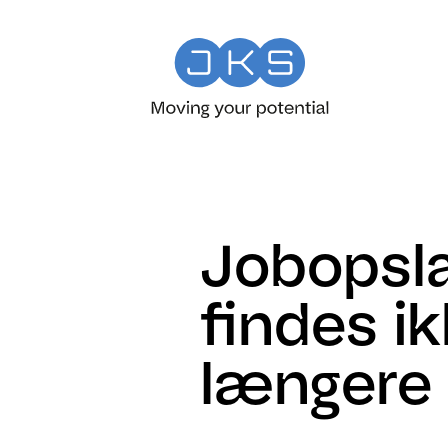
Jobopsl
findes i
længere