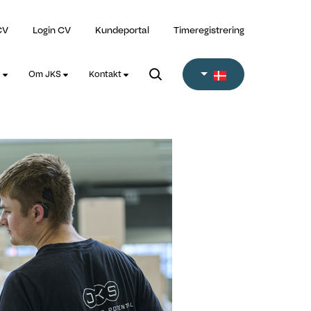
CV
Login CV
Kundeportal
Timeregistrering
l
Om JKS
Kontakt