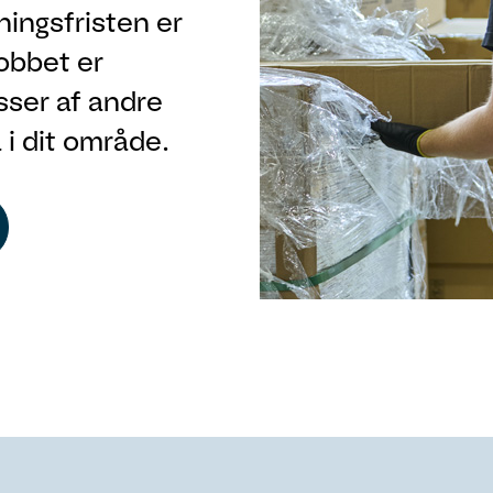
ningsfristen er
jobbet er
sser af andre
å i dit område.