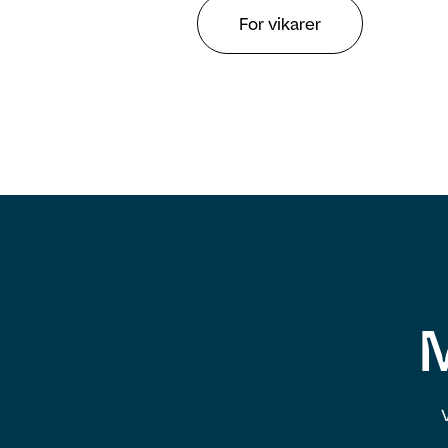
For vikarer
M