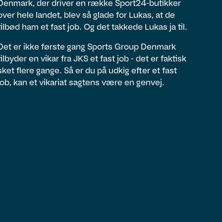
Denmark, der driver en række Sport24-butikker
over hele landet, blev så glade for Lukas, at de
tilbød ham et fast job. Og det takkede Lukas ja til.
Det er ikke første gang Sports Group Denmark
tilbyder en vikar fra JKS et fast job - det er faktisk
sket flere gange. Så er du på udkig efter et fast
job, kan et vikariat sagtens være en genvej.