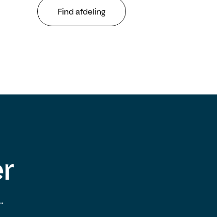
Find afdeling
er
.