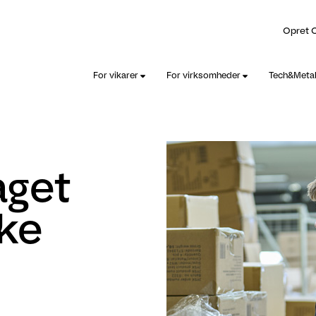
Opret 
For vikarer
For virksomheder
Tech&Meta
aget
kke