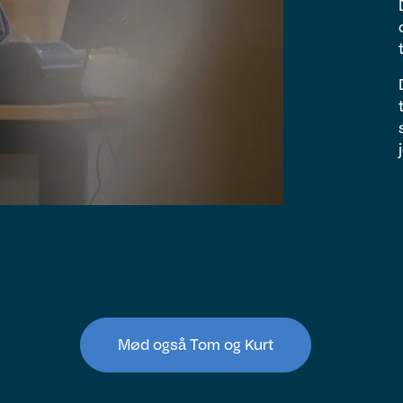
Mød også Tom og Kurt