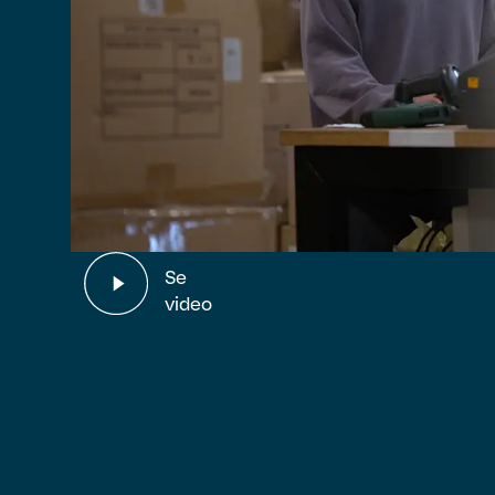
Se
video