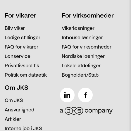
Navn
Telefon
For vikarer
For virksomheder
Email
Postnummer
Bliv vikar
Vikarløsninger
Besked
Ledige stillinger
Inhouse løsninger
FAQ for vikarer
FAQ for virksomheder
Lønservice
Nordiske løsninger
Privatlivspolitik
Lokale afdelinger
Politik om dataetik
Bogholderi/Stab
Om JKS
Om JKS
Ansvarlighed
Artikler
Interne job i JKS