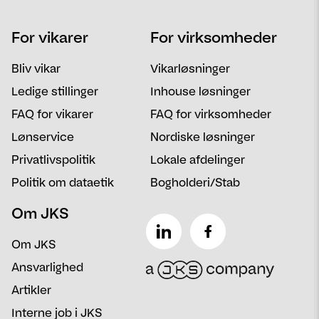
Navn
Telefon
For vikarer
For virksomheder
Email
Postnummer
Bliv vikar
Vikarløsninger
Besked
Ledige stillinger
Inhouse løsninger
FAQ for vikarer
FAQ for virksomheder
Lønservice
Nordiske løsninger
Privatlivspolitik
Lokale afdelinger
Politik om dataetik
Bogholderi/Stab
Om JKS
Om JKS
Ansvarlighed
Artikler
Interne job i JKS