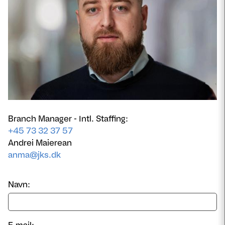
Branch Manager - Intl. Staffing:
+45 73 32 37 57
Andrei Maierean
anma@jks.dk
Navn:
E-mail: