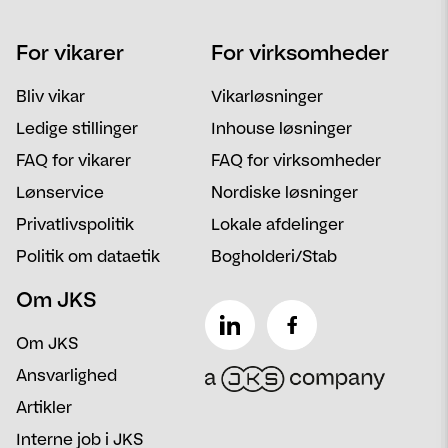
Navn
Telefon
For vikarer
For virksomheder
Email
Postnummer
Bliv vikar
Vikarløsninger
Besked
Ledige stillinger
Inhouse løsninger
FAQ for vikarer
FAQ for virksomheder
Lønservice
Nordiske løsninger
Privatlivspolitik
Lokale afdelinger
Politik om dataetik
Bogholderi/Stab
Om JKS
Om JKS
Ansvarlighed
Artikler
Interne job i JKS