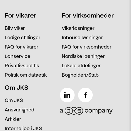
Navn
Telefon
For vikarer
For virksomheder
Email
Postnummer
Bliv vikar
Vikarløsninger
Besked
Ledige stillinger
Inhouse løsninger
FAQ for vikarer
FAQ for virksomheder
Lønservice
Nordiske løsninger
Privatlivspolitik
Lokale afdelinger
Politik om dataetik
Bogholderi/Stab
Om JKS
Om JKS
Ansvarlighed
Artikler
Interne job i JKS