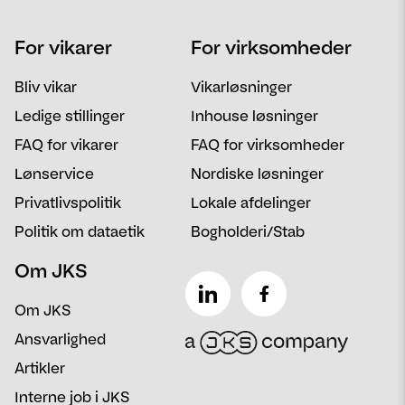
Navn
Telefon
For vikarer
For virksomheder
Email
Postnummer
Bliv vikar
Vikarløsninger
Besked
Ledige stillinger
Inhouse løsninger
FAQ for vikarer
FAQ for virksomheder
Lønservice
Nordiske løsninger
Privatlivspolitik
Lokale afdelinger
Politik om dataetik
Bogholderi/Stab
Om JKS
Om JKS
Ansvarlighed
Artikler
Interne job i JKS