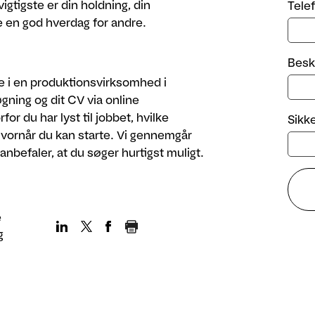
igtigste er din holdning, din
Tele
be en god hverdag for andre.
Besk
ne i en produktionsvirksomhed i
ning og dit CV via online
or du har lyst til jobbet, hvilke
Sikk
hvornår du kan starte. Vi gennemgår
anbefaler, at du søger hurtigst muligt.
e
g