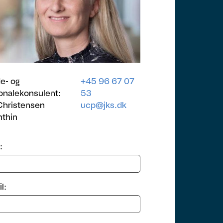
e- og
+45 96 67 07
onalekonsulent:
53
 Christensen
ucp@jks.dk
nthin
:
l: