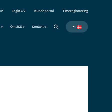
CV
Login CV
Kundeportal
Timeregistrering
l
Om JKS
Kontakt