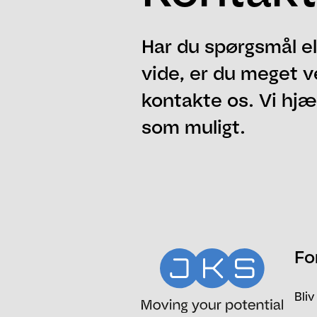
Har du spørgsmål el
vide, er du meget v
kontakte os. Vi hjæl
som muligt.
Navn
Email
Besked
Fo
Bliv