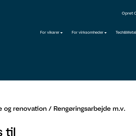
Opret 
For vikarer
For virksomheder
Tech&Meta
 og renovation /
Rengøringsarbejde m.v.
til