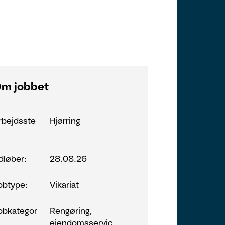
m jobbet
rbejdsste
Hjørring
:
dløber:
28.08.26
obtype:
Vikariat
obkategor
Rengøring,
ejendomsservic