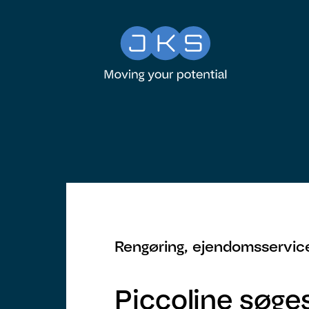
Rengøring, ejendomsservice
Piccoline søges 