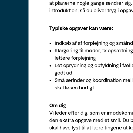
at planerne nogle gange ændrer sig. 
introduktion, så du bliver tryg i opga
Typiske opgaver kan være:
Indkøb af af forplejning og småin
Klargøring til møder, fx opsætning
lettere forplejning
Let oprydning og opfyldning i fæll
godt ud
Små ærinder og koordination mell
skal løses hurtigt
Om dig
Vi leder efter dig, som er imødekom
den ekstra opgave med et smil. Du b
skal have lyst til at lære tingene a