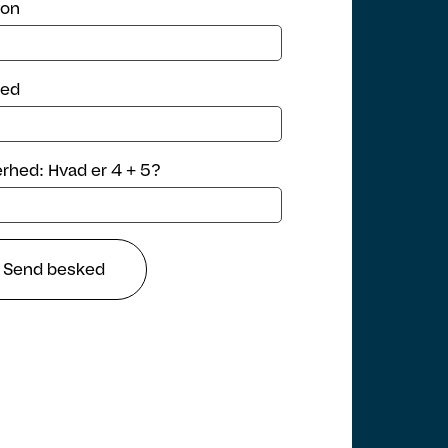
fon
ed
erhed: Hvad er 4 + 5?