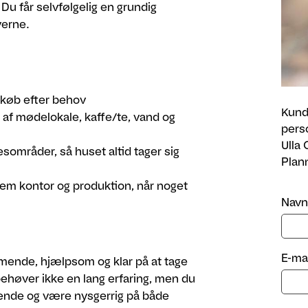
Du får selvfølgelig en grundig
verne.
dkøb efter behov
Kund
 af mødelokale, kaffe/te, vand og
pers
Ulla
esområder, så huset altid tager sig
Plan
em kontor og produktion, når noget
Navn
E-mai
mende, hjælpsom og klar på at tage
ehøver ikke en lang erfaring, men du
t kende og være nysgerrig på både