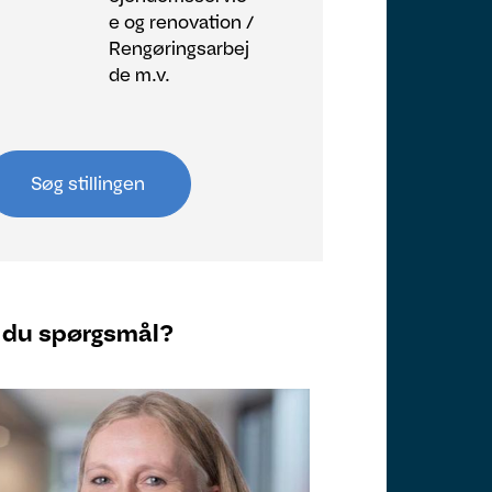
e og renovation /
Rengøringsarbej
de m.v.
Søg stillingen
 du spørgsmål?