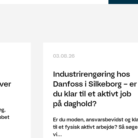
03.08.26
Industrirengøring hos
ver
Danfoss i Silkeborg – er
du klar til et aktivt job
på daghold?
ng,
obbet
Er du moden, ansvarsbevidst og kla
til et fysisk aktivt arbejde? Så søge
vi...