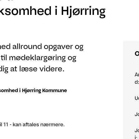
ksomhed i Hjørring
med allround opgaver og
O
b til mødeklargøring og
g at læse videre.
A
d
rksomhed i Hjørring Kommune
U
J
il 11 - kan aftales nærmere.
J
i: