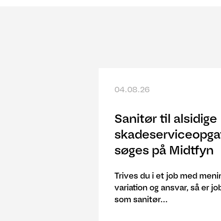
04.08.26
Sanitør til alsidige
skadeserviceopga
søges på Midtfyn
Trives du i et job med meni
variation og ansvar, så er j
som sanitør...