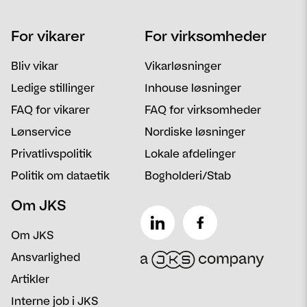
Navn
Telefon
For vikarer
For virksomheder
Email
Postnummer
Bliv vikar
Vikarløsninger
Besked
Ledige stillinger
Inhouse løsninger
FAQ for vikarer
FAQ for virksomheder
Lønservice
Nordiske løsninger
Privatlivspolitik
Lokale afdelinger
Politik om dataetik
Bogholderi/Stab
Om JKS
Om JKS
Ansvarlighed
Artikler
Interne job i JKS