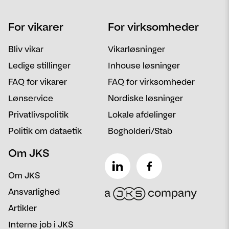
Navn
Telefon
For vikarer
For virksomheder
Email
Postnummer
Bliv vikar
Vikarløsninger
Besked
Ledige stillinger
Inhouse løsninger
FAQ for vikarer
FAQ for virksomheder
Lønservice
Nordiske løsninger
Privatlivspolitik
Lokale afdelinger
Politik om dataetik
Bogholderi/Stab
Om JKS
Om JKS
Ansvarlighed
Artikler
Interne job i JKS